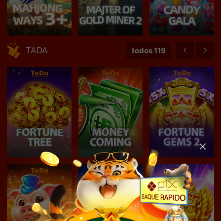
TADA
todos 119